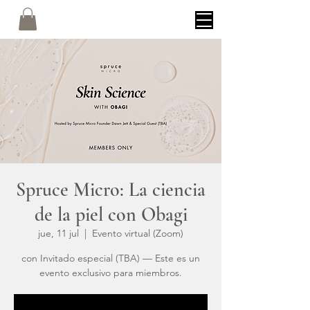
Spruce Micro: La ciencia
de la piel con Obagi
jue, 11 jul
  |  
Evento virtual (Zoom)
con Invitado especial (TBA) — Este es un
evento exclusivo para miembros.