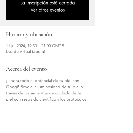
La inscripción está cerrada
Ver otros eventos
Horario y ubicación
11 jul 2024, 19:30 – 21:00 GMT-5
Evento virtual (Zoom)
Acerca del evento
¡Libera todo el potencial de tu piel con 
Obagi! Revela la luminosidad de tu piel a 
través de tratamientos de cuidado de la 
piel con respaldo científico y los protocolos 
personalizados de Spruce Micro. Este es un 
evento 
exclusivo para miembros
 .